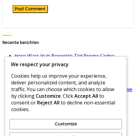
Recente berichten
Hero Wars Hub Beperkte Tijd Promo Codes:
Speciale evenementen, Unieke beloningen,
We respect your privacy
Beschikbaarheid
Cookies help us improve your experience,
Hero Wars Dominion Era Energiecodes: Laatste
deliver personalized content, and analyze
codes, Gebruik, Voordelen
traffic. You can choose which cookies to allow
Hero Wars Hub Smaragden Promotiecodes: Nieuwe
by clicking
Customize
. Click
Accept All
to
codes, Vervaldatums, Inwisselingsproces
consent or
Reject All
to decline non-essential
Hero Wars Hub Promotiecodes Voor Gilden:
cookies.
Gildevoordelen, Activatie, Beloningen
Hero Wars Dagelijkse Gift Meldingen: Alerts
instellen, Herinneringen, Updates
Customize
Cookies en tracking