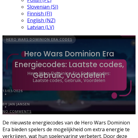
Polish (PL)
Slovenian (SI)
Finnish (FI)
English (NZ)
Latvian (LV)
HERO WARS DOMINION ERA CODES
Hero Wars Dominion Era
Energiecodes: Laatste codes,
Gebruik, Voordelen
13/03/2026
BY JAN JANSEN
NO COMMENTS
De nieuwste energiecodes van de Hero Wars Dominion
Era bieden spelers de mogelijkheid om extra energie te
verkrijgen, wat hun spelervaring verbetert. Door deze