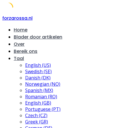
Skip
forzarossa.nl
to
Home
content
Blader door artikelen
Over
Bereik ons
Taal
English (US)
Swedish (SE)
Danish (DK)
Norwegian (NO)
Spanish (MX)
Romanian (RO)
English (GB)
Portuguese (PT)
Czech (CZ)
Greek (GR)