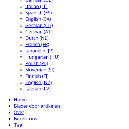
German (DE)
Italian (IT)
Spanish (ES)
English (CA)
German (CH)
German (AT)
Dutch (NL)
French (FR)
Japanese (JP)
Hungarian (HU)
Polish (PL)
Slovenian (SI)
Finnish (FI)
English (NZ)
Latvian (LV)
Home
Blader door artikelen
Over
Bereik ons
Taal