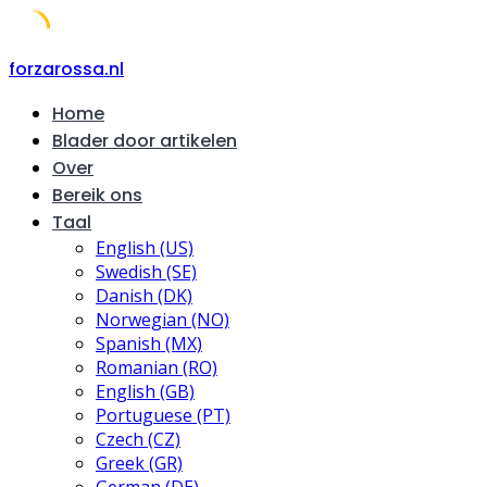
Skip
forzarossa.nl
to
Home
content
Blader door artikelen
Over
Bereik ons
Taal
English (US)
Swedish (SE)
Danish (DK)
Norwegian (NO)
Spanish (MX)
Romanian (RO)
English (GB)
Portuguese (PT)
Czech (CZ)
Greek (GR)