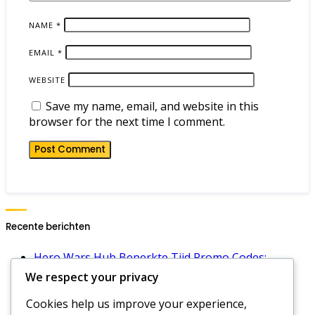
NAME
*
EMAIL
*
WEBSITE
Save my name, email, and website in this
browser for the next time I comment.
Recente berichten
Hero Wars Hub Beperkte Tijd Promo Codes:
Speciale evenementen, Unieke beloningen,
We respect your privacy
Beschikbaarheid
Cookies help us improve your experience,
Hero Wars Dominion Era Energiecodes: Laatste