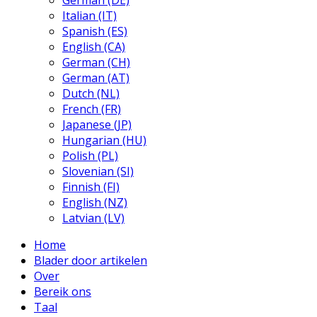
German (DE)
Italian (IT)
Spanish (ES)
English (CA)
German (CH)
German (AT)
Dutch (NL)
French (FR)
Japanese (JP)
Hungarian (HU)
Polish (PL)
Slovenian (SI)
Finnish (FI)
English (NZ)
Latvian (LV)
Home
Blader door artikelen
Over
Bereik ons
Taal