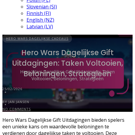
Polish (PL)
Slovenian (SI)
Finnish (FI)
English (NZ)
Latvian (LV)
HERO WARS DAGELIJKSE CADEAUS
Hero Wars Dagelijkse Gift
Uitdagingen: Taken Voltooien,
Beloningen, Strategieën
25/02/2026
BY JAN JANSEN
NO COMMENTS
Hero Wars Dagelijkse Gift Uitdagingen bieden spelers
een unieke kans om waardevolle beloningen te
verdienen door dagelijkse taken te voltooien. Deze