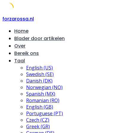
Skip
forzarossa.nl
to
Home
content
Blader door artikelen
Over
Bereik ons
Taal
English (US)
Swedish (SE)
Danish (DK)
Norwegian (NO)
Spanish (MX)
Romanian (RO)
English (GB)
Portuguese (PT)
Czech (CZ)
Greek (GR)