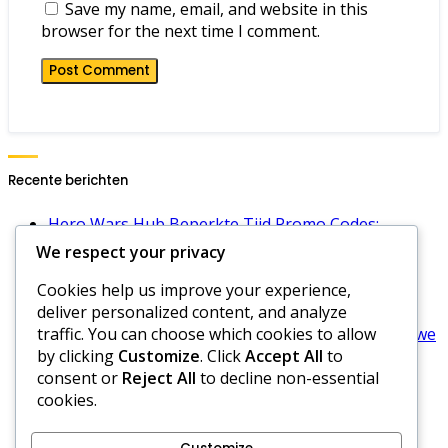
Save my name, email, and website in this
browser for the next time I comment.
Recente berichten
Hero Wars Hub Beperkte Tijd Promo Codes:
Speciale evenementen, Unieke beloningen,
We respect your privacy
Beschikbaarheid
Cookies help us improve your experience,
Hero Wars Dominion Era Energiecodes: Laatste
deliver personalized content, and analyze
codes, Gebruik, Voordelen
traffic. You can choose which cookies to allow
Hero Wars Hub Smaragden Promotiecodes: Nieuwe
by clicking
Customize
. Click
Accept All
to
codes, Vervaldatums, Inwisselingsproces
consent or
Reject All
to decline non-essential
Hero Wars Hub Promotiecodes Voor Gilden:
cookies.
Gildevoordelen, Activatie, Beloningen
Hero Wars Dagelijkse Gift Meldingen: Alerts
instellen, Herinneringen, Updates