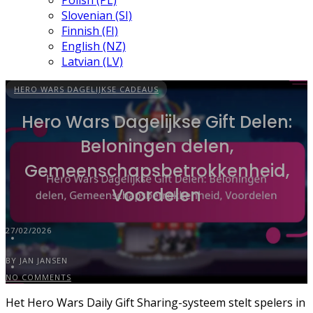
Polish (PL)
Slovenian (SI)
Finnish (FI)
English (NZ)
Latvian (LV)
HERO WARS DAGELIJKSE CADEAUS
Hero Wars Dagelijkse Gift Delen:
Beloningen delen,
Gemeenschapsbetrokkenheid,
Voordelen
27/02/2026
BY JAN JANSEN
NO COMMENTS
Het Hero Wars Daily Gift Sharing-systeem stelt spelers in