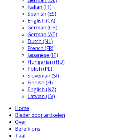
German (DE)
Italian (IT)
Spanish (ES)
English (CA)
German (CH)
German (AT)
Dutch (NL)
French (FR)
Japanese (JP)
Hungarian (HU)
Polish (PL)
Slovenian (SI)
Finnish (FI)
English (NZ)
Latvian (LV)
Home
Blader door artikelen
Over
Bereik ons
Taal