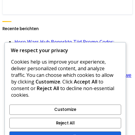
Recente berichten
Hero Wars Hub Beperkte Tijd Promo Codes:
Speciale evenementen, Unieke beloningen,
We respect your privacy
Beschikbaarheid
Cookies help us improve your experience,
Hero Wars Dominion Era Energiecodes: Laatste
deliver personalized content, and analyze
codes, Gebruik, Voordelen
traffic. You can choose which cookies to allow
Hero Wars Hub Smaragden Promotiecodes: Nieuwe
by clicking
Customize
. Click
Accept All
to
codes, Vervaldatums, Inwisselingsproces
consent or
Reject All
to decline non-essential
Hero Wars Hub Promotiecodes Voor Gilden:
cookies.
Gildevoordelen, Activatie, Beloningen
Hero Wars Dagelijkse Gift Meldingen: Alerts
instellen, Herinneringen, Updates
Customize
Cookies en tracking
Reject All
Beleid gegevensbescherming
Servicevoorwaarden