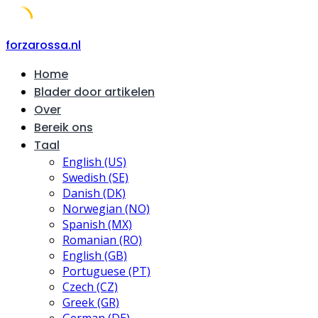
Skip
forzarossa.nl
to
Home
content
Blader door artikelen
Over
Bereik ons
Taal
English (US)
Swedish (SE)
Danish (DK)
Norwegian (NO)
Spanish (MX)
Romanian (RO)
English (GB)
Portuguese (PT)
Czech (CZ)
Greek (GR)