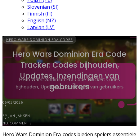
Polish (PL)
Slovenian (SI)
Finnish (FI)
English (NZ)
Latvian (LV)
HERO WARS DOMINION ERA CODES
Hero Wars Dominion Era Code
Tracker: Codes bijhouden,
Updates, Inzendingen van
gebruikers
06/03/2026
BY JAN JANSEN
NO COMMENTS
Hero Wars Dominion Era-codes bieden spelers essentiële