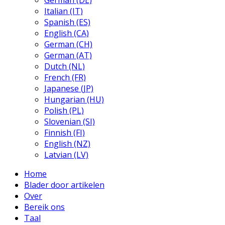
German (DE)
Italian (IT)
Spanish (ES)
English (CA)
German (CH)
German (AT)
Dutch (NL)
French (FR)
Japanese (JP)
Hungarian (HU)
Polish (PL)
Slovenian (SI)
Finnish (FI)
English (NZ)
Latvian (LV)
Home
Blader door artikelen
Over
Bereik ons
Taal