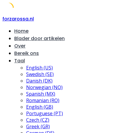
Skip
forzarossa.nl
to
Home
content
Blader door artikelen
Over
Bereik ons
Taal
English (US)
Swedish (SE)
Danish (DK)
Norwegian (NO)
Spanish (MX)
Romanian (RO)
English (GB)
Portuguese (PT)
Czech (CZ)
Greek (GR)