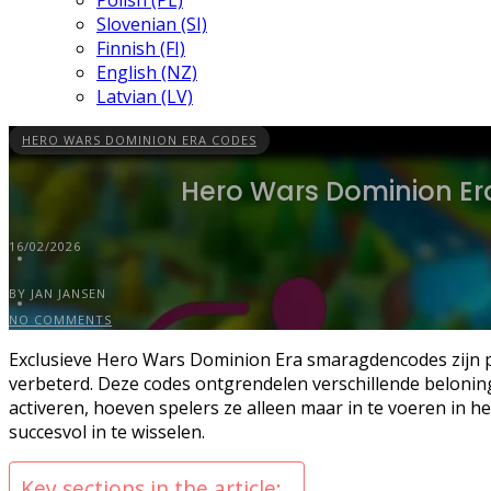
Polish (PL)
Slovenian (SI)
Finnish (FI)
English (NZ)
Latvian (LV)
HERO WARS DOMINION ERA CODES
Hero Wars Dominion Era
16/02/2026
BY JAN JANSEN
NO COMMENTS
Exclusieve Hero Wars Dominion Era smaragdencodes zijn 
verbeterd. Deze codes ontgrendelen verschillende belonin
activeren, hoeven spelers ze alleen maar in te voeren in
succesvol in te wisselen.
Key sections in the article: