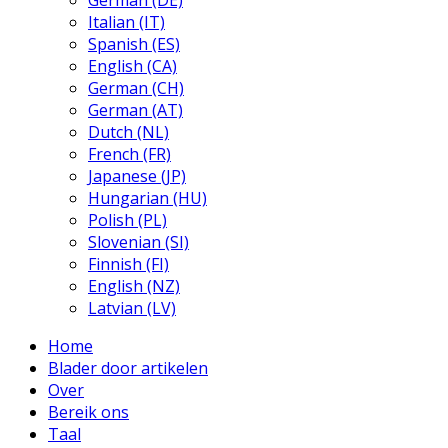
German (DE)
Italian (IT)
Spanish (ES)
English (CA)
German (CH)
German (AT)
Dutch (NL)
French (FR)
Japanese (JP)
Hungarian (HU)
Polish (PL)
Slovenian (SI)
Finnish (FI)
English (NZ)
Latvian (LV)
Home
Blader door artikelen
Over
Bereik ons
Taal